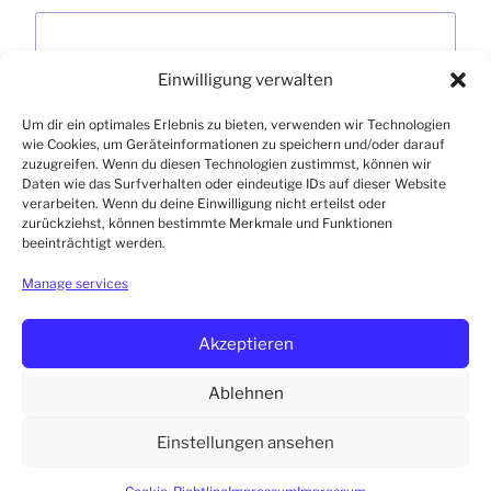
Einwilligung verwalten
Meinen Namen, meine E-Mail-Adresse und
Um dir ein optimales Erlebnis zu bieten, verwenden wir Technologien
meine Website in diesem Browser für die nächste
wie Cookies, um Geräteinformationen zu speichern und/oder darauf
Kommentierung speichern.
zuzugreifen. Wenn du diesen Technologien zustimmst, können wir
Daten wie das Surfverhalten oder eindeutige IDs auf dieser Website
verarbeiten. Wenn du deine Einwilligung nicht erteilst oder
zurückziehst, können bestimmte Merkmale und Funktionen
beeinträchtigt werden.
Manage services
Akzeptieren
MG Plast GmbH - Bürgermeister-Wiendl-Straße 10 - 92439
Bodenwöhr
Ablehnen
Einstellungen ansehen