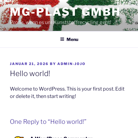
Skip
MG-PLAST GMBH
to
content
Profis, wenn es um Kunststoffrecycling geht!
Menu
POSTED
JANUAR 21, 2026
BY
ADMIN-JOJO
ON
Hello world!
Welcome to WordPress. This is your first post. Edit
or delete it, then start writing!
One Reply to “Hello world!”